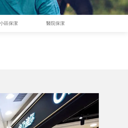
小區保潔
醫院保潔