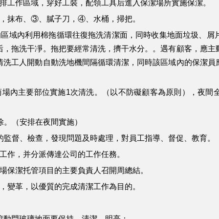
排工作區域，穿好工裝，配領工具后進入保潔場所實施保潔。
，抹布、③、膩子刀，④、水桶，掃把。
區域內利用棉拖循環往復拖洗清潔面，同時收集地面垃圾、屑片
后，拖洗干凈。拖把要經常清洗，擠干水分。。遇有顧客，應主
清洗工人開動自動洗地機間隔循環清潔，同時該區域內的保潔員
場內主要部位實施1次清洗。（以不防礙顧客為原則），夜間全
除。（安排在夜間實施）
監督、檢查，發現問題及時處理，對員工指導、督促、教育。
工作，并分派傳達公司的工作任務。
場保潔托管項目的主要負責人召開周總結。
，變革，以優質的完成清潔工作為目的。
滾動門玻璃地面要保持、清潔、明亮：