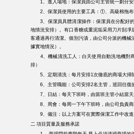
1、進入場地：保潔員由公司主管統一劃分安
2、保潔員使用的主要工具：①、高級棉拖布
3、保潔員具體清潔操作：保潔員在分配好的
地情況安排）。有口香糖或重泥垢采用刀片刮凈
客通過再行清潔。個別污漬，由公司分派的機械
據實地情況）。
4、機械清洗工人：白天使用自動洗地機對商
排）
5、定期清洗：每月安排1次徹底的商場大掃
6、主管職能：公司安排2名主管，巡回往復的
7、日結：每天下班時，由當班主管小結當天
8、周會：每周一下午下班時，由公司負責商
9、備注：以上方案可在實際保潔工作中改進
二 項目質量及服務承諾
1 、商場門前臺階每天 早上必須清掃商場的