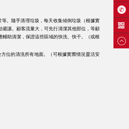
在線客
等。隨手清理垃圾，每天收集傾倒垃圾（根據實
服
139-
動避讓。顧客流量大，可先行清潔其他部位，等顧
應輔助清潔，保證這些區域的快洗、快干。（或根
2570-
方位的清洗所有地面。（可根據實際情況靈活安
1161