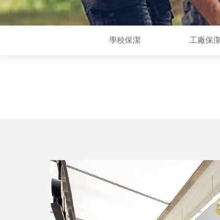
學校保潔
工廠保