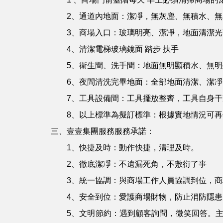
2、通道內地面：潔凈，無灰塵、無積水、無
3、商場入口：玻璃明亮、潔凈，地面清潔光亮
4、清潔電梯玻璃鏡面 踏步 扶手
5、衛生間、洗手間：地面無明顯積水、無明顯
6、夜間清洗完畢地面：全部地面清潔、潔凈
7、工具設備間：工具擺放整齊，工具自身干
8、以上標準為擬訂標準：根據實地情況可再
三、壹壹集團服務服務承諾：
1、快捷及時：動作快捷，清理及時。
2、徹底潔凈：不遺漏死角，不敷衍了事
3、統一協調：與商場工作人員協調到位，商場
4、安全到位：愛護商場財物，防止消防隱患
5、文明節約：遇到顧客詢問，微笑回答。主動