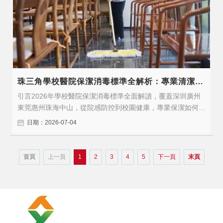
珠三角學校醫院保潔消毒標準全解析：專業清潔守護健康安全
引言2026年學校醫院保潔消毒標準全面解讀，覆蓋深圳廣州
東莞惠州珠海中山，從院感防控到校園健康，專業保潔如何守
護師生患者的健康安全。2026年，隨著行業標準的持續升級
日期：2026-07-04
和企業對專業服務需求的增長，選擇具備專業資質和豐富經驗
的保潔服務商比以往任何時候都更加重要。一、服務標準與核
心價值醫院保潔、學校保潔、..
首頁
上一頁
1
2
3
4
5
下一頁
末頁