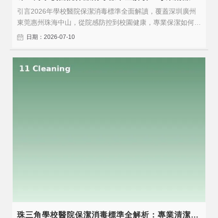
引言2026年學校醫院保潔消毒標準全面解讀，覆蓋深圳廣州
東莞惠州珠海中山，從院感防控到校園健康，專業保潔如何守
護師生患者的健康安全。2026年，隨著行業標準的持續升級
日期：2026-07-10
和企業對專業服務需求的增長，選擇具備專業資質和豐富經驗
的保潔服務商比以往任何時候都更加重要。一、服務標準與核
心價值醫院保潔、學校保潔、..
珠三角學校醫院保潔消毒標準全解析：專業清潔守護健康安全