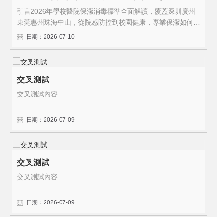
引言2026年學校醫院保潔消毒標準全面解讀，覆蓋深圳廣州
東莞惠州珠海中山，從院感防控到校園健康，專業保潔如何守
護師生患者的健康安全。2026年，隨著行業標準的持續升級
日期：2026-07-10
和企業對專業服務需求的增長，選擇具備專業資質和豐富經驗
的保潔服務商比以往任何時候都更加重要。一、服務標準與核
心價值醫院保潔、學校保潔、..
交叉測試
交叉測試內容
日期：2026-07-09
交叉測試
交叉測試內容
日期：2026-07-09