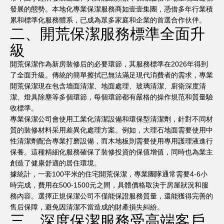
發展的態勢。本地化專業保潔服務商如壹壹集團，憑借多年行業積
累和標準化服務體系，已成為眾多家庭和企業的首選合作伙伴。
二、開荒保潔服務標準全面升
級
開荒保潔作為新房裝修后的必要環節，其服務標準在2026年得到
了全面升級。傳統的簡單擦拭已無法滿足現代消費者的需求，專業
開荒保潔現在包含墻面清潔、地面處理、玻璃清潔、廚衛深度清
潔、燈具除塵等多個環節，每個環節都有嚴格的操作規范和質量驗
收標準。
專業保潔公司會使用工業化清潔設備和環保型清潔劑，針對不同材
質的裝修材料采用差異化處理方案。例如，大理石地面需要使用中
性清潔劑配合專業打磨設備，而木地板則需要使用專用護理液進行
保養。這種精細化服務確保了裝修投資的保值增值，同時也為業主
創造了健康舒適的居住環境。
據統計，一套100平米的住宅開荒保潔，專業團隊通常需要4-6小
時完成，費用在500-1500元之間，具體價格取決于房屋狀況和服
務內容。選擇正規保潔公司不僅能保證服務質量，還能獲得完善的
售后保障，避免因清潔不當造成的財產損失糾紛。
三、深度保潔服務受高端客戶