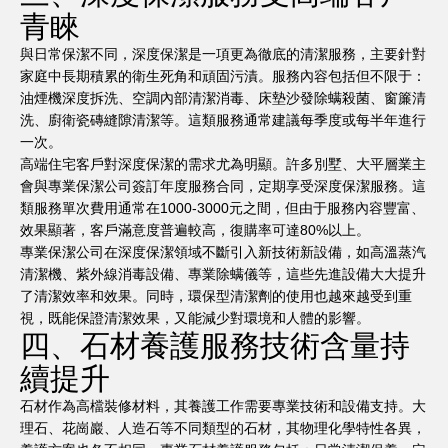
青睞
與日常保潔不同，深度保潔是一項更為徹底的清潔服務，主要針對
家庭中長期積累的衛生死角和頑固污漬。服務內容包括但不限于：
油煙機深度拆洗、空調內部清潔消毒、床墊沙發除螨殺菌、窗簾清
洗、廚衛瓷磚縫隙清潔等。這類服務通常建議每季度或每半年進行
一次。
高端住宅客戶對深度保潔的需求尤為明顯。許多別墅、大平層業主
會與專業保潔公司簽訂年度服務合同，定期享受深度保潔服務。這
類服務單次費用通常在1000-3000元之間，但由于服務內容豐富、
效果顯著，客戶滿意度普遍較高，復購率可達80%以上。
專業保潔公司在深度保潔領域不斷引入新技術新設備，如高溫蒸汽
清潔機、紫外線消毒設備、專業除螨儀等，這些先進設備大大提升
了清潔效率和效果。同時，環保型清潔劑的使用也越來越受到重
視，既能保證清潔效果，又能減少對環境和人體的影響。
四、石材養護服務技術含量持
續提升
石材作為高檔裝修材料，其養護工作需要專業技術和設備支持。大
理石、花崗巖、人造石等不同類型的石材，其物理化學特性各異，