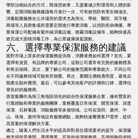
學防治相結合的方式，既保證效果，又盡量減少對環境和人體的影
響。定期消殺服務建議每月進行一次，可有效預防有害生物滋生。
消毒殺菌服務在公共場所的需求尤為突出。學校、醫院、寫字樓、
商場等人員密集場所需要定期進行專業消毒，以預防疾病傳播。專
業保潔公司配備有紫外線消毒設備、噴霧消毒設備等，能夠快速高
效完成大面積消毒工作，為公眾健康保駕護航。
六、選擇專業保潔服務的建議
面對市場上眾多的保潔服務提供商，消費者應如何選擇？首先，要
選擇有資質、有品牌的專業公司，這類公司通常有完善的服務體系
和售后保障。其次，要了解公司的服務范圍和專業能力，不同公司
在不同服務領域可能有所側重。再次，要關注價格透明度，避免后
期產生額外費用。最后，可以參考其他客戶的評價和口碑，選擇信
譽良好的服務商。
壹壹集團作為珠三角地區領先的綜合性保潔服務企業，擁有豐富的
行業經驗和專業的服務團隊，業務覆蓋日常保潔、開荒保潔、深度
保潔、石材養護、消殺服務等多個領域。公司在深圳、廣州、中
山、珠海、惠州等地設有服務網點，能夠快速響應客戶需求，提供
高質量的保潔解決方案。
總之，隨著人們生活水平的提高和對居住環境要求的提升，保潔服
務市場前景廣闊。選擇專業、可靠的保潔服務商，不僅能夠節省時