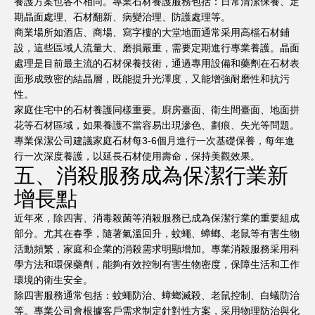
養護方案也各不相同。專業石材養護服務包括：日常清潔保養、定
期晶面處理、石材翻新、病變治理、防護處理等。
商業場所如酒店、商場、寫字樓的大堂地面通常采用高檔石材鋪
設，這些區域人流量大、磨損嚴重，需要定期進行專業養護。晶面
處理是目前最主流的石材保養技術，通過專用設備和藥劑在石材表
面形成致密的結晶層，既能提升光澤度，又能增強耐磨性和抗污
性。
家庭住宅中的石材養護同樣重要。廚房臺面、衛生間臺面、地面拼
花等石材區域，如果養護不當容易出現滲色、劃痕、失光等問題。
專業保潔公司建議家庭石材每3-6個月進行一次基礎保養，每年進
行一次深度養護，以延長石材使用壽命，保持美觀效果。
五、消殺服務成為保潔行業新
增長點
近年來，除四害、消毒殺菌等消殺服務已成為保潔行業的重要組成
部分。尤其在春季，隨著氣溫回升，蚊蠅、蟑螂、老鼠等有害生物
活動頻繁，家庭和企業的消殺需求明顯增加。專業消殺服務采用科
學方法和環保藥劑，能夠有效控制有害生物密度，保障生活和工作
環境的衛生安全。
除四害服務通常包括：蚊蠅防治、蟑螂滅殺、老鼠控制、白蟻防治
等。專業公司會根據客戶需求制定針對性方案，采用物理防治與化