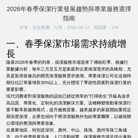
2026年春季保潔行業發展趨勢與專業服務選擇
指南
作者：壹壹集團
日期：2026-06-22
閱讀量：
190
一、春季保潔市場需求持續增
長
隨著2026年春季的到來，保潔服務市場迎來了傳統旺季。根據行
業數據分析，每年三月至五月是家庭和企業保潔需求的高峰期，尤
其是新房裝修后的開荒保潔服務需求激增。專業保潔公司在這個時
期往往訂單量增長30%以上，充分體現了季節性因素對保潔行業的
重要影響。
現代消費者對保潔服務的認知已經從簡單的"打掃衛生"升級為追求
高品質、專業化、定制化的清潔解決方案。這種轉變推動著保潔行
業不斷革新服務模式，提升服務質量。越來越多的家庭開始重視定
期深度保潔，企業也傾向于將清潔服務外包給專業團隊，以確保辦
公環境的整潔與專業形象。
在廣東地區，特別是深圳、廣州、中山、珠海、惠州等珠三角城
市，由于經濟發展迅速、人口流動頻繁，保潔服務市場呈現出蓬勃